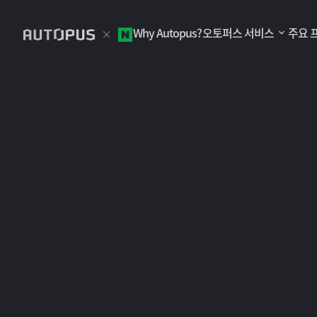
Why Autopus?
오토퍼스 서비스
주요 
