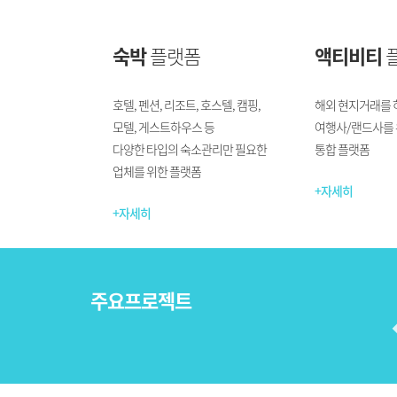
숙박
플랫폼
액티비티
호텔, 펜션, 리조트, 호스텔, 캠핑,
해외 현지거래를 
모텔, 게스트하우스 등
여행사/랜드사를 
다양한 타입의 숙소관리만 필요한
통합 플랫폼
업체를 위한 플랫폼
+자세히
+자세히
주요프로젝트